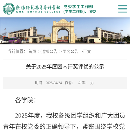
当前位置：
首页
->
通知公告
->
团务公告
->
正文
关于2025年度团内评奖评优的公示
点击：
时间：2026-04-24
作者：
30
各学院：
2025年度，我校各级团学组织和广大团员
青年在校党委的正确领导下，紧密围绕学校党