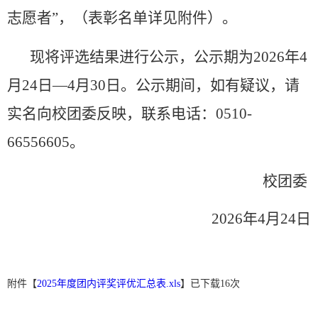
志愿者”，（表彰名单详见附件）。
现将评选结果进行公示，公示期为
2026年4
月24日—4月30日。公示期间，如有疑议，请
实名向校团委反映，联系电话：0510-
66556605。
校团委
2026年4月24日
附件【
2025年度团内评奖评优汇总表.xls
】已下载
16
次