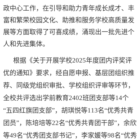
政中心工作，在引导和助力青年成长成才、丰
富和繁荣校园文化、助推和服务学校高质量发
展等方面取得了可喜成绩，涌现出一批先进个
人和先进集体。
根据《关于开展学校
2025年度团内评奖评
优的通知》要求，经自愿申报、基层团组织推
荐、同级党组织审批、学校组织评审等环节，
全校共评选出学前教育2402班团支部等14个
“五四红旗团支部”，胡琪悦等113名“优秀共青
团员”，陈培培等22名“优秀共青团干部”，余欣
等49名“优秀团支部书记”，李家媛等98名“优秀